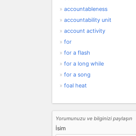
accountableness
accountability unit
account activity
for
for a flash
for a long while
for a song
foal heat
Yorumunuzu ve bilginizi paylaşın
İsim