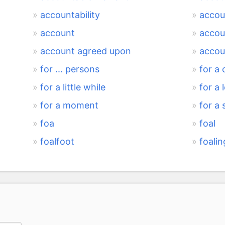
accountability
accou
account
accou
account agreed upon
accou
for ... persons
for a
for a little while
for a 
for a moment
for a 
foa
foal
foalfoot
foalin