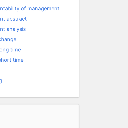
ntability of management
nt abstract
nt analysis
 change
long time
short time
g