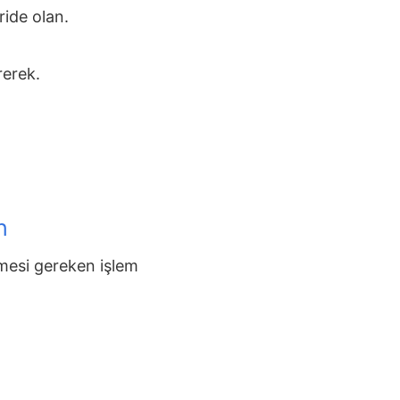
ride olan.
rerek.
n
mesi gereken işlem