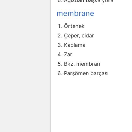
Ağızdan başka yolla
membrane
Örtenek
Çeper, cidar
Kaplama
Zar
Bkz. membran
Parşömen parçası