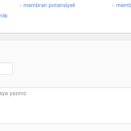
membran potansiyeli
membr
nlik