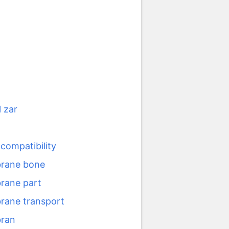
 zar
compatibility
rane bone
ane part
ane transport
ran