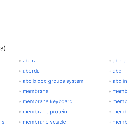
s)
aboral
aboral
aborda
abo
abo blood groups system
abo in
membrane
memb
membrane keyboard
membr
membrane protein
membr
ns
membrane vesicle
memb