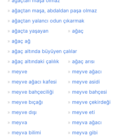
ağaçtan maşa olmaz
ağaçtan maşa, abdaldan paşa olmaz
ağaçtan yalancı odun çıkarmak
ağaçta yaşayan
ağaç
ağaç ağ
ağaç altında büyüyen çalılar
ağaç altındaki çalılık
ağaç arısı
meyve
meyve ağacı
meyve ağacı kafesi
meyve asidi
meyve bahçeciliği
meyve bahçesi
meyve bıçağı
meyve çekirdeği
meyve dışı
meyve eti
meyva
meyva ağacı
meyva bilimi
meyva gibi