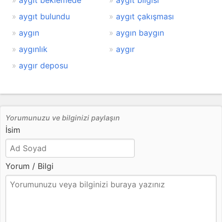
aygıt beklemede
aygıt bilgisi
aygıt bulundu
aygıt çakışması
aygın
aygın baygın
aygınlık
aygır
aygır deposu
Yorumunuzu ve bilginizi paylaşın
İsim
Yorum / Bilgi