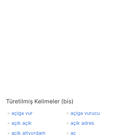
Türetilmiş Kelimeler (bis)
açiga vur
açiga vurucu
açik açik
açik adres
açik altyordam
aç