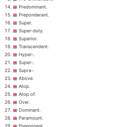
Predominant.
Preponderant.
Super.
Super-duty.
Superior.
Transcendent.
Hyper-.
Super-.
Supra-.
Above.
Atop.
Atop of.
Over.
Dominant.
Paramount.
Preeminent.