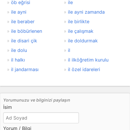
öb eğrisi
ile
ile ayni
ile ayni zamanda
ile beraber
ile birlikte
ile böbürlenen
ile çalışmak
ile disari çik
ile doldurmak
ile dolu
il
il halkı
il ilköğretim kurulu
il jandarması
il özel idareleri
Yorumunuzu ve bilginizi paylaşın
İsim
Yorum / Bilgi