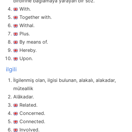
birbirine bağlamaya yarayan bir söz.
With.
Together with.
Withal.
Plus.
By means of.
Hereby.
Upon.
ilgili
İlgilenmiş olan, ilgisi bulunan, alakalı, alakadar,
müteallik
Alâkadar.
Related.
Concerned.
Connected.
Involved.