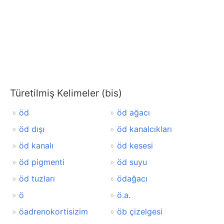
Türetilmiş Kelimeler (bis)
öd
öd ağacı
öd dışı
öd kanalcıkları
öd kanalı
öd kesesi
öd pigmenti
öd suyu
öd tuzları
ödağacı
ö
ö.a.
öadrenokortisizim
öb çizelgesi