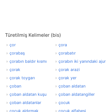
Türetilmiş Kelimeler (bis)
çor
çora
çorabaş
çorabatır
çorabın baldır kısmı
çorabın iki yanındaki ajur
çorak
çorak arazi
çorak toygarı
çorak yer
çoban
çoban aldatan
çoban aldatan kuşu
çoban aldatangiller
çoban aldatanlar
çocuk
çocuk aldırmak
çocuk alfabesi