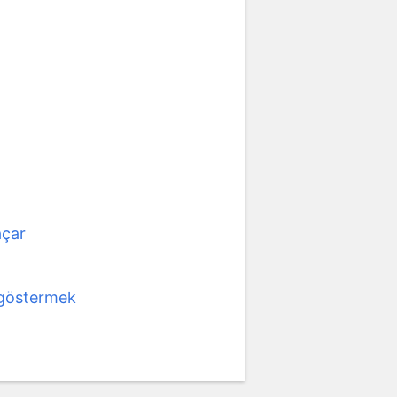
açar
göstermek