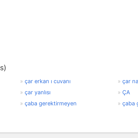
s)
çar erkan ı cuvanı
çar n
çar yanlısı
ÇA
çaba gerektirmeyen
çaba 