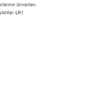
rlarının ünvanları.
azılışı: çâr)