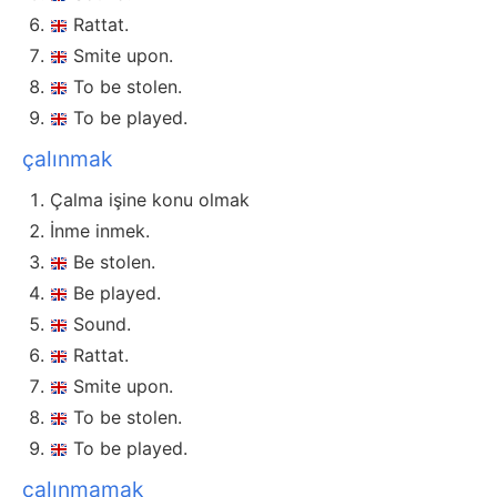
Rattat.
Smite upon.
To be stolen.
To be played.
çalınmak
Çalma işine konu olmak
İnme inmek.
Be stolen.
Be played.
Sound.
Rattat.
Smite upon.
To be stolen.
To be played.
çalınmamak