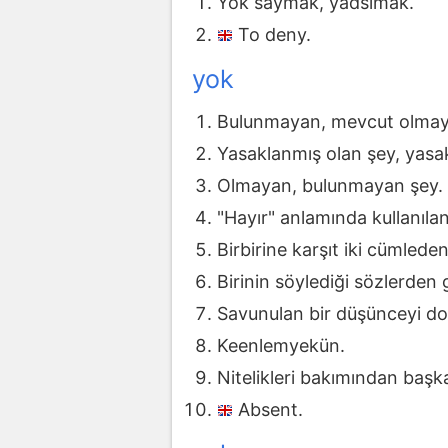
Yok saymak, yadsımak.
To deny.
yok
Bulunmayan, mevcut olmayan
Yasaklanmış olan şey, yasa
Olmayan, bulunmayan şey.
"Hayır" anlamında kullanılan
Birbirine karşıt iki cümleden
Birinin söylediği sözlerden 
Savunulan bir düşünceyi doğ
Keenlemyekün.
Nitelikleri bakımından başka
Absent.