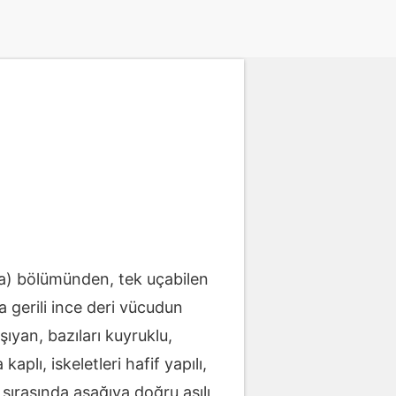
lia) bölümünden, tek uçabilen
 gerili ince deri vücudun
yan, bazıları kuyruklu,
plı, iskeletleri hafif yapılı,
sırasında aşağıya doğru asılı