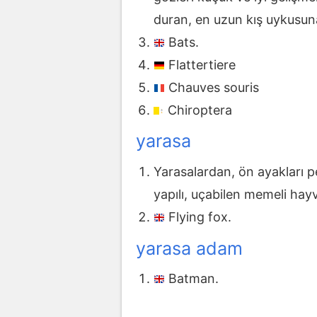
duran, en uzun kış uykusuna
Bats.
Flattertiere
Chauves souris
Chiroptera
yarasa
Yarasalardan, ön ayakları pe
yapılı, uçabilen memeli hayv
Flying fox.
yarasa adam
Batman.