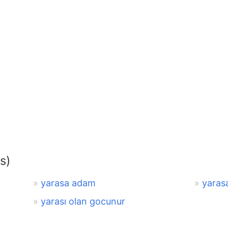
s)
yarasa adam
yaras
yarası olan gocunur