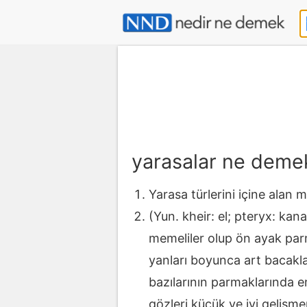
yarasalar ne deme
Yarasa türlerini içine alan m
(Yun. kheir: el; pteryx: kan
memeliler olup ön ayak parm
yanları boyunca art bacakla
bazılarının parmaklarında emi
gözleri küçük ve iyi gelişm