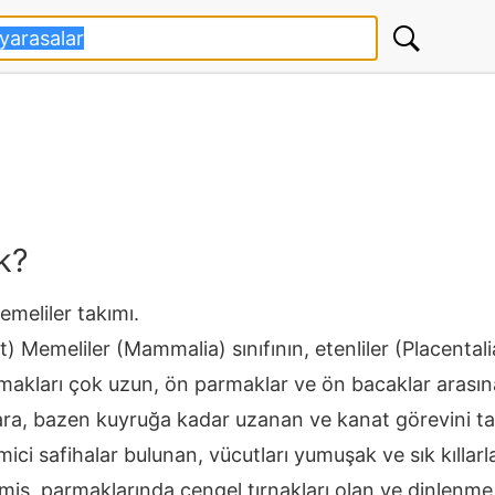
k?
emeliler takımı.
at) Memeliler (Mammalia) sınıfının, etenliler (Placenta
akları çok uzun, ön parmaklar ve ön bacaklar arasına
ra, bazen kuyruğa kadar uzanan ve kanat görevini taşı
ci safihalar bulunan, vücutları yumuşak ve sık kıllarla ka
emiş, parmaklarında çengel tırnakları olan ve dinlenme 