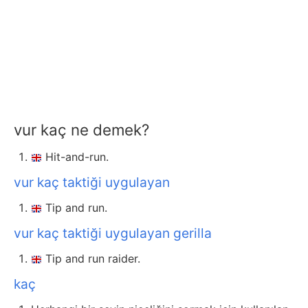
vur kaç ne demek?
Hit-and-run.
vur kaç taktiği uygulayan
Tip and run.
vur kaç taktiği uygulayan gerilla
Tip and run raider.
kaç