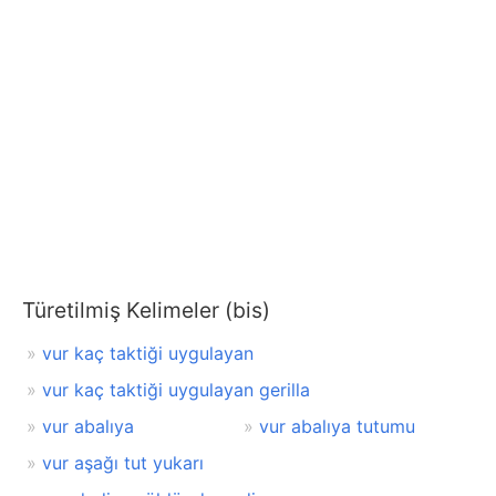
Türetilmiş Kelimeler (bis)
vur kaç taktiği uygulayan
vur kaç taktiği uygulayan gerilla
vur abalıya
vur abalıya tutumu
vur aşağı tut yukarı