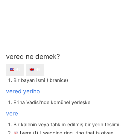
vered ne demek?
🔊
🔊
Bir bayan ismi (İbranice)
vered yeriho
Eriha Vadisi'nde komünel yerleşke
vere
Bir kalenin veya tahkim edilmiş bir yerin teslimi.
[vera (f) ] wedding ring, ring that is given