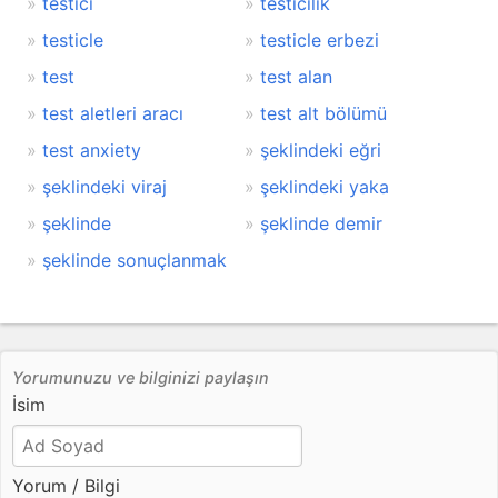
testici
testicilik
testicle
testicle erbezi
test
test alan
test aletleri aracı
test alt bölümü
test anxiety
şeklindeki eğri
şeklindeki viraj
şeklindeki yaka
şeklinde
şeklinde demir
şeklinde sonuçlanmak
Yorumunuzu ve bilginizi paylaşın
İsim
Yorum / Bilgi