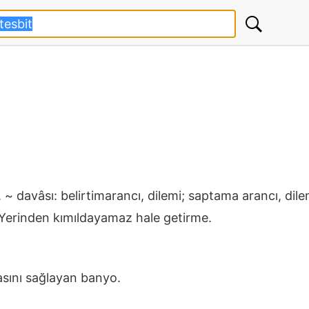
 ~ davâsı: belirtimarancı, dilemi; saptama arancı, dile
 Yerinden kımıldayamaz hale getirme.
masını sağlayan banyo.