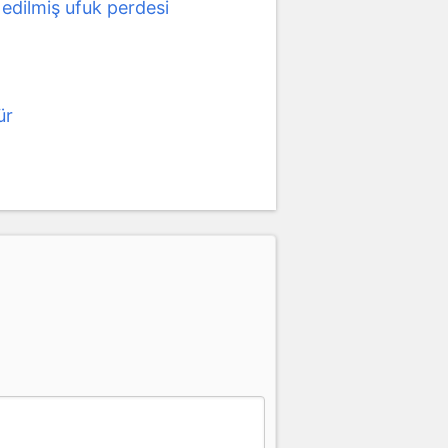
 edilmiş ufuk perdesi
d
ür