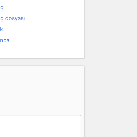
og
og dosyası
ak
anca