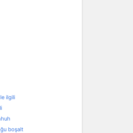
e ilgili
i
hhuh
oğu boşalt