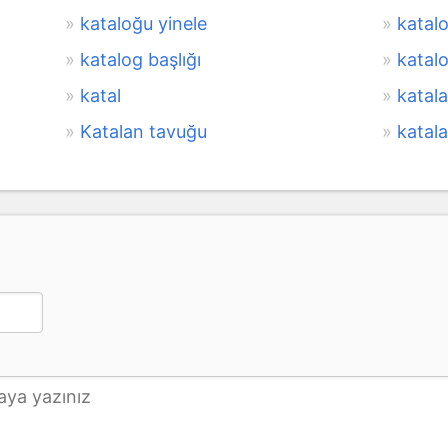
kataloğu yinele
katal
katalog başlığı
katal
katal
katal
Katalan tavuğu
katal