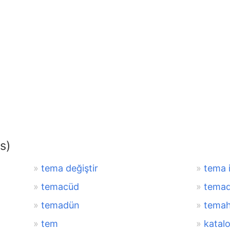
s)
tema değiştir
tema il
temacüd
temad
temadün
tema
tem
katal