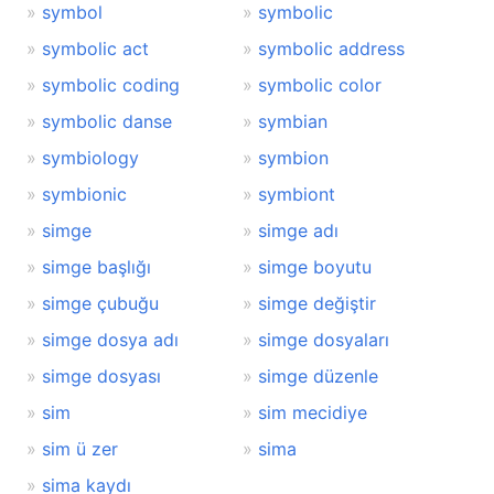
symbol
symbolic
symbolic act
symbolic address
symbolic coding
symbolic color
symbolic danse
symbian
symbiology
symbion
symbionic
symbiont
simge
simge adı
simge başlığı
simge boyutu
simge çubuğu
simge değiştir
simge dosya adı
simge dosyaları
simge dosyası
simge düzenle
sim
sim mecidiye
sim ü zer
sima
sima kaydı