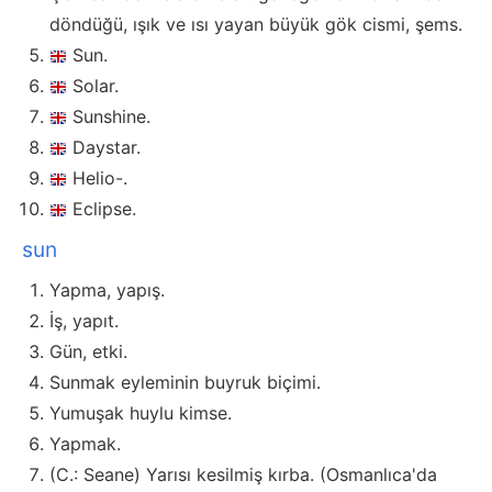
döndüğü, ışık ve ısı yayan büyük gök cismi, şems.
Sun.
Solar.
Sunshine.
Daystar.
Helio-.
Eclipse.
sun
Yapma, yapış.
İş, yapıt.
Gün, etki.
Sunmak eyleminin buyruk biçimi.
Yumuşak huylu kimse.
Yapmak.
(C.: Seane) Yarısı kesilmiş kırba. (Osmanlıca'da