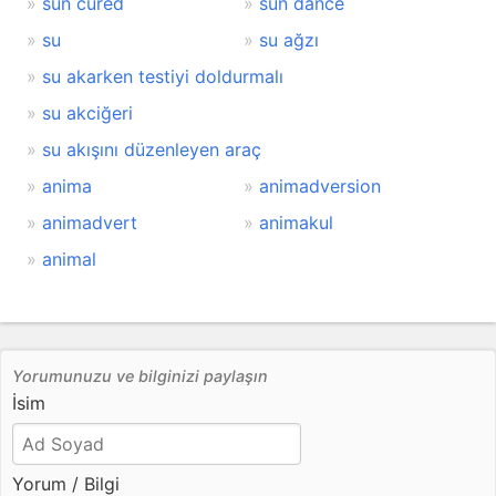
sun cured
sun dance
su
su ağzı
su akarken testiyi doldurmalı
su akciğeri
su akışını düzenleyen araç
anima
animadversion
animadvert
animakul
animal
Yorumunuzu ve bilginizi paylaşın
İsim
Yorum / Bilgi