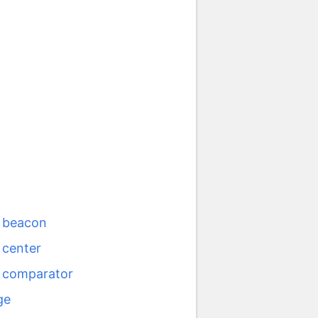
l beacon
 center
l comparator
ge