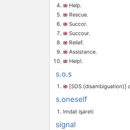
Help.
Rescue.
Succor.
Succour.
Relief.
Assistance.
Help!.
s.o.s
[SOS (disambiguation)] di
s.oneself
Imdat işareti
signal