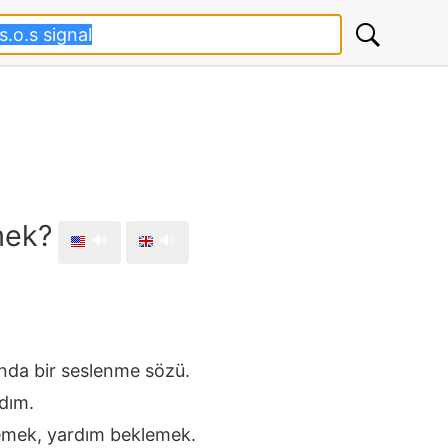
mek?
🔊
🔊
rında bir seslenme sözü.
dım.
temek, yardım beklemek.