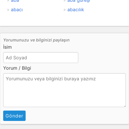
aba
aba güreşi
abacı
abacılık
Yorumunuzu ve bilginizi paylaşın
İsim
Yorum / Bilgi
Gönder