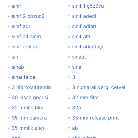
sınıf
sınıf 1 çözücü
sınıf 2 çözücü
sınıf adedi
sınıf adı
sınıf adları
sınıf alt sınırı
sınıf altı
sınıf aralığı
sınıf arkadaşı
sın
sınaat
sınab
sınaı
sınaı faide
3
3 hidroksitiramin
3 numaralı vergi cetveli
30 nisan gecesi
32 mm film
32 mmlik film
32p
35 mm camera
35 mm release print
35 mmlik alıcı
ab