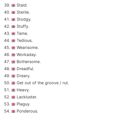
Staid.
Sterile.
Stodgy.
Stuffy.
Tame.
Tedious.
Wearisome.
Workaday.
Bothersome.
Dreadful.
Dreary.
Get out of the groove / rut.
Heavy.
Lackluster.
Plaguy.
Ponderous.