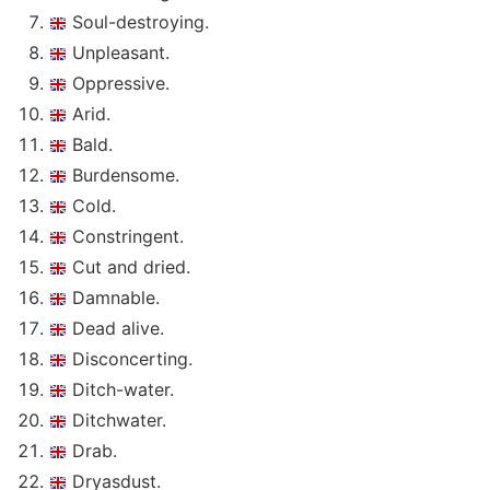
Soul-destroying.
Unpleasant.
Oppressive.
Arid.
Bald.
Burdensome.
Cold.
Constringent.
Cut and dried.
Damnable.
Dead alive.
Disconcerting.
Ditch-water.
Ditchwater.
Drab.
Dryasdust.