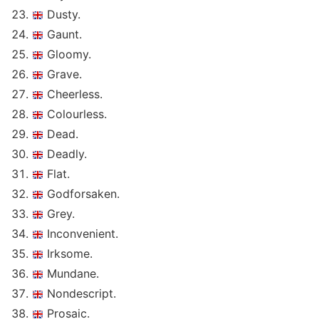
Dusty.
Gaunt.
Gloomy.
Grave.
Cheerless.
Colourless.
Dead.
Deadly.
Flat.
Godforsaken.
Grey.
Inconvenient.
Irksome.
Mundane.
Nondescript.
Prosaic.