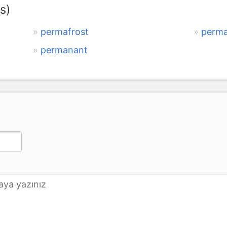
s)
permafrost
perma
permanant