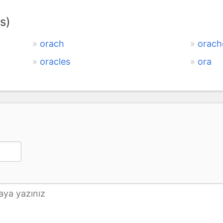
s)
orach
orach
oracles
ora