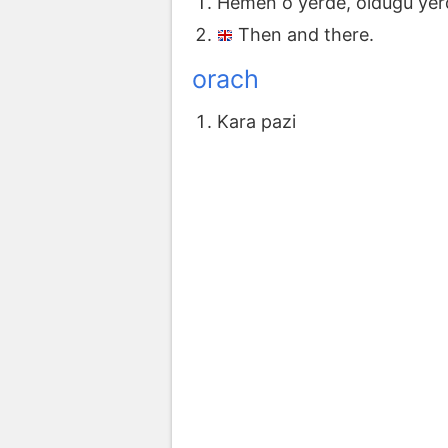
Hemen o yerde, olduğu yer
Then and there.
orach
Kara pazi