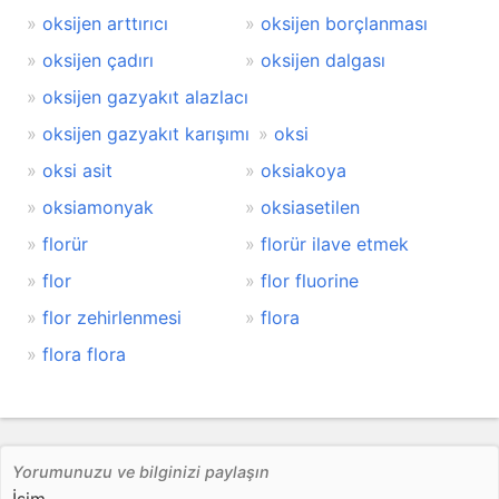
oksijen arttırıcı
oksijen borçlanması
oksijen çadırı
oksijen dalgası
oksijen gazyakıt alazlacı
oksijen gazyakıt karışımı
oksi
oksi asit
oksiakoya
oksiamonyak
oksiasetilen
florür
florür ilave etmek
flor
flor fluorine
flor zehirlenmesi
flora
flora flora
Yorumunuzu ve bilginizi paylaşın