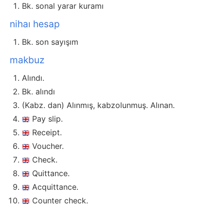
Bk. sonal yarar kuramı
nihaı hesap
Bk. son sayışım
makbuz
Alındı.
Bk. alındı
(Kabz. dan) Alınmış, kabzolunmuş. Alınan.
Pay slip.
Receipt.
Voucher.
Check.
Quittance.
Acquittance.
Counter check.