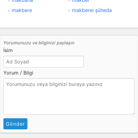
makbaha
makber
makbere
makberei şüheda
Yorumunuzu ve bilginizi paylaşın
İsim
Yorum / Bilgi
Gönder