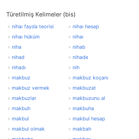
Türetilmiş Kelimeler (bis)
nihaı fayda teorisi
nihaı hesap
nihaı hüküm
nihaı
niha
nihab
nihad
nihade
nihadı
nih
makbuz
makbuz koçanı
makbuz vermek
makbuzat
makbuzlar
makbuzunu al
makbuh
makbuha
makbul
makbul hesap
makbul olmak
makbah