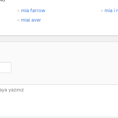
mia farrow
mia i 
miai aver