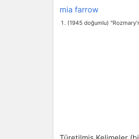
mia farrow
(1945 doğumlu) "Rozmary'nin
Türetilmiş Kelimeler (bi