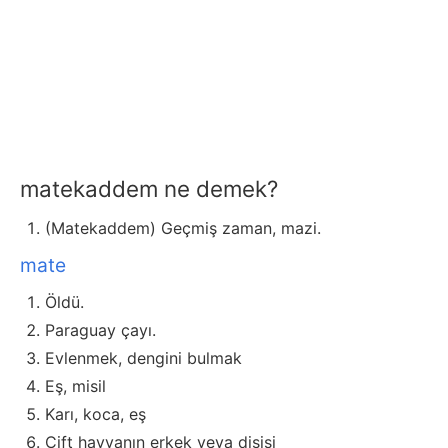
matekaddem ne demek?
(Matekaddem) Geçmiş zaman, mazi.
mate
Öldü.
Paraguay çayı.
Evlenmek, dengini bulmak
Eş, misil
Karı, koca, eş
Çift hayvanın erkek veya dişisi