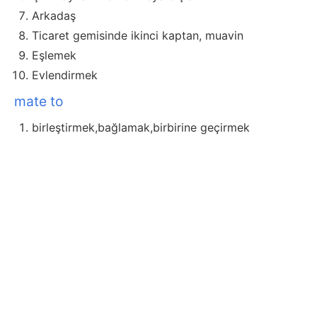
Arkadaş
Ticaret gemisinde ikinci kaptan, muavin
Eşlemek
Evlendirmek
mate to
birleştirmek,bağlamak,birbirine geçirmek