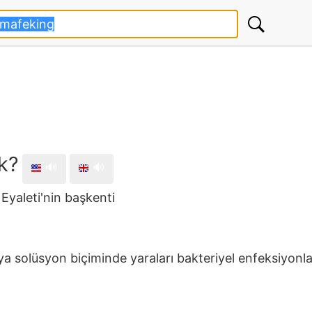
k?
🔊
🔊
yaleti'nin başkenti
a solüsyon biçiminde yaraları bakteriyel enfeksiyon