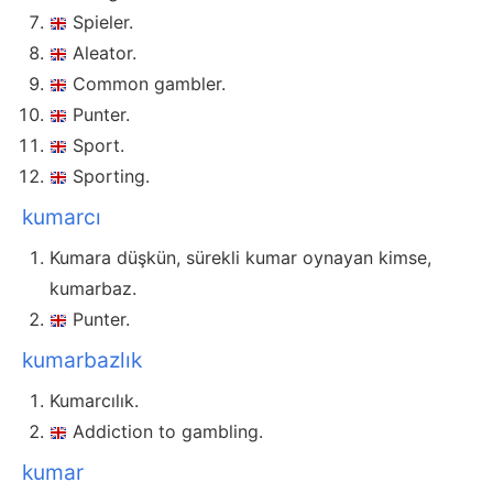
Spieler.
Aleator.
Common gambler.
Punter.
Sport.
Sporting.
kumarcı
Kumara düşkün, sürekli kumar oynayan kimse,
kumarbaz.
Punter.
kumarbazlık
Kumarcılık.
Addiction to gambling.
kumar