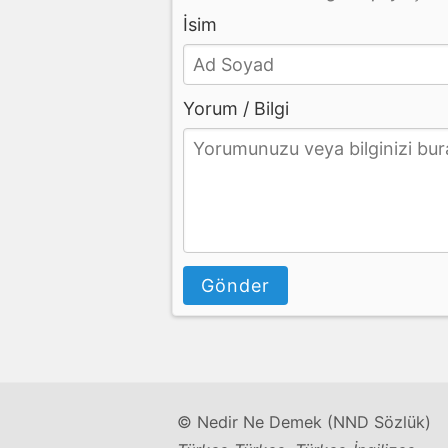
İsim
Yorum / Bilgi
Gönder
© Nedir Ne Demek (NND Sözlük)