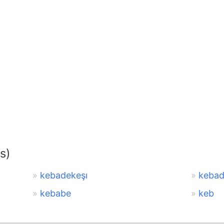
s)
kebadekeşı
keba
kebabe
keb