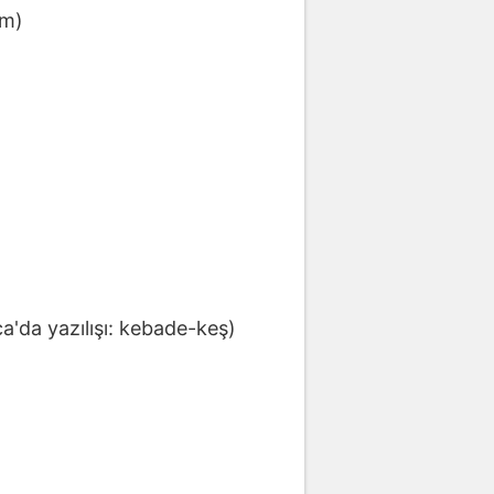
im)
a'da yazılışı: kebade-keş)