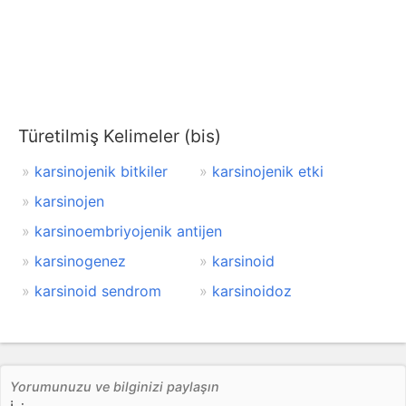
Türetilmiş Kelimeler (bis)
karsinojenik bitkiler
karsinojenik etki
karsinojen
karsinoembriyojenik antijen
karsinogenez
karsinoid
karsinoid sendrom
karsinoidoz
Yorumunuzu ve bilginizi paylaşın