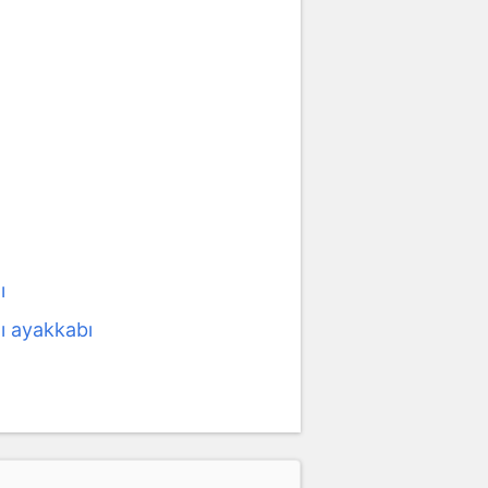
ı
ı ayakkabı