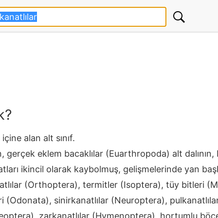
k?
içine alan alt sınıf.
 gerçek eklem bacaklılar (Euarthropoda) alt dalının, b
natları ikincil olarak kaybolmuş, gelişmelerinde yan b
atlılar (Orthoptera), termitler (Isoptera), tüy bitleri (
i (Odonata), sinirkanatlılar (Neuroptera), pulkanatlılar
oleoptera), zarkanatlılar (Hymenoptera), hortumlu böc