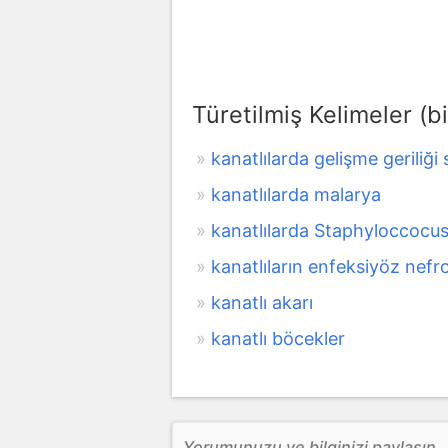
Türetilmiş Kelimeler (bi
kanatlılarda gelişme geriliğ
kanatlılarda malarya
kanatlılarda Staphyloccocu
kanatlıların enfeksiyöz nefro
kanatlı akarı
kanatlı böcekler
Yorumunuzu ve bilginizi paylaşın