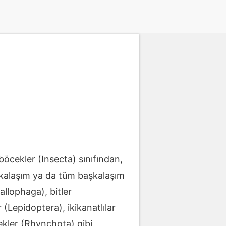
öcekler (Insecta) sınıfından,
aşkalaşım ya da tüm başkalaşım
Mallophaga), bitler
 (Lepidoptera), ikikanatlılar
ekler (Rhynchota) gibi