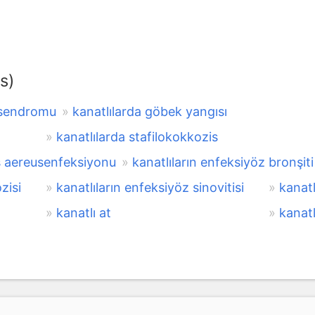
s)
i sendromu
kanatlılarda göbek yangısı
kanatlılarda stafilokokkozis
s aereusenfeksiyonu
kanatlıların enfeksiyöz bronşiti
zisi
kanatlıların enfeksiyöz sinovitisi
kanatl
kanatlı at
kanatl