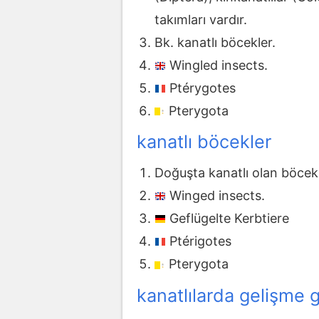
takımları vardır.
Bk. kanatlı böcekler.
Wingled insects.
Ptérygotes
Pterygota
kanatlı böcekler
Doğuşta kanatlı olan böcekl
Winged insects.
Geflügelte Kerbtiere
Ptérigotes
Pterygota
kanatlılarda gelişme 