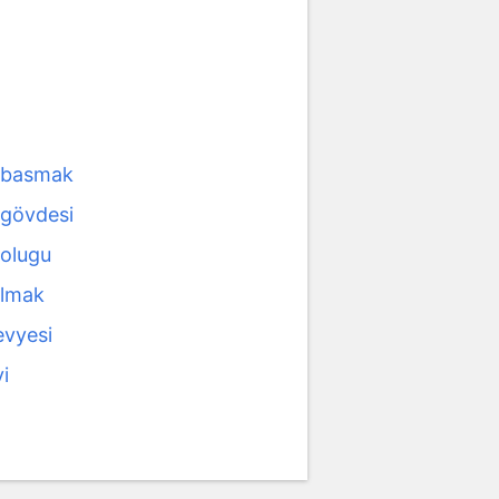
 basmak
gövdesi
olugu
lmak
evyesi
i