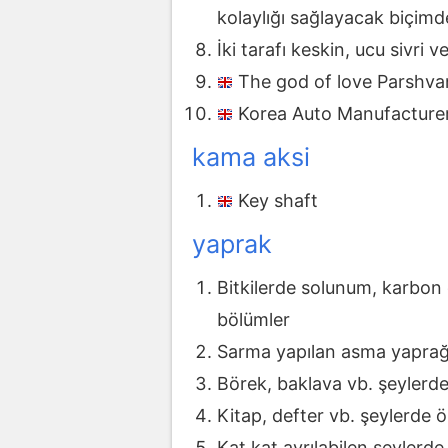
kolaylığı sağlayacak biçimde
İki tarafı keskin, ucu sivri v
The god of love Parshva
Korea Auto Manufacturer
kama aksi
Key shaft
yaprak
Bitkilerde solunum, karbon ö
bölümler
Sarma yapılan asma yaprağ
Börek, baklava vb. şeylerde
Kitap, defter vb. şeylerde ö
Kat kat ayrılabilen şeylerde