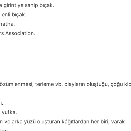
 girintiye sahip bıçak.
e enli bıçak.
natha.
s Association.
zümlenmesi, terleme vb. olayların oluştuğu, çoğu klorof
ı.
 yufka.
n ve arka yüzü oluşturan kâğıtlardan her biri, varak
 kat.