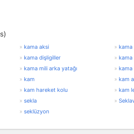
s)
kama aksi
kama
kama dişligiller
kama 
kama mili arka yatağı
kama 
kam
kam a
kam hareket kolu
kam l
sekla
Seklav
seklüzyon