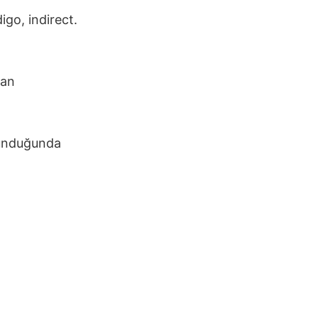
igo, indirect.
man
lunduğunda