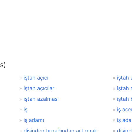
s)
iştah açıcı
iştah a
iştah açıcılar
iştah 
iştah azalması
iştah
iş
iş ace
iş adamı
iş ada
dişinden tırnağından artırmak
dişind