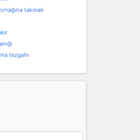
 tırnağına takmak
akır
anığı
çma tezgahı