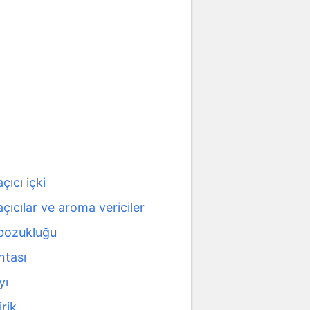
çıcı içki
açıcılar ve aroma vericiler
 bozukluğu
ntası
yı
irik