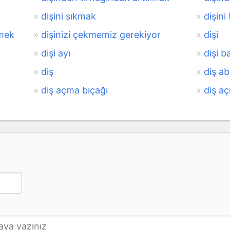
dişini sıkmak
dişini
emek
dişinizi çekmemiz gerekiyor
dişi
dişi ayı
dişi b
diş
diş ab
diş açma bıçağı
diş a