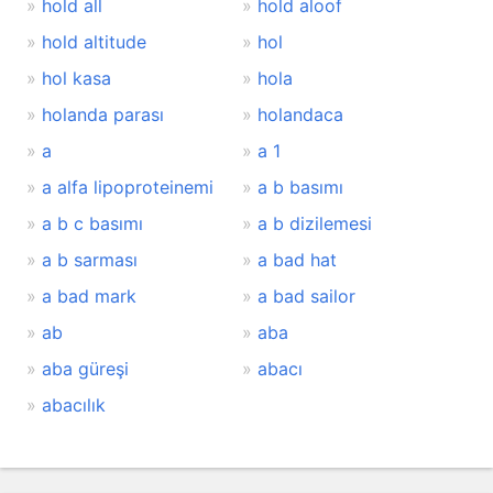
hold all
hold aloof
hold altitude
hol
hol kasa
hola
holanda parası
holandaca
a
a 1
a alfa lipoproteinemi
a b basımı
a b c basımı
a b dizilemesi
a b sarması
a bad hat
a bad mark
a bad sailor
ab
aba
aba güreşi
abacı
abacılık