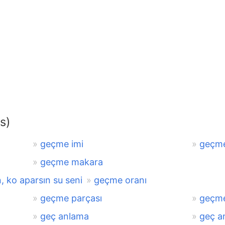
s)
geçme imi
geçme
geçme makara
ko aparsın su seni
geçme oranı
geçme parçası
geçme
geç anlama
geç a