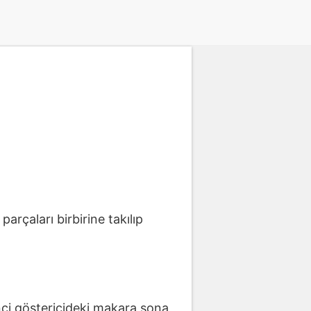
arçaları birbirine takılıp
rinci göstericideki makara sona