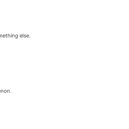
mething else.
enon.