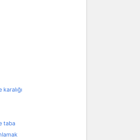
 karalığı
 taba
nlamak