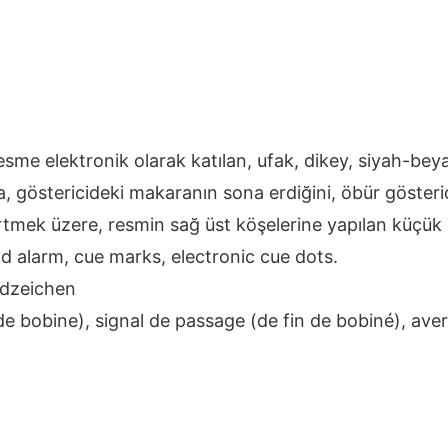
sme elektronik olarak katılan, ufak, dikey, siyah-beya
 göstericideki makaranın sona erdiğini, öbür göste
irtmek üzere, resmin sağ üst köşelerine yapılan küçük 
d alarm, cue marks, electronic cue dots.
ndzeichen
e bobine), signal de passage (de fin de bobiné), aver