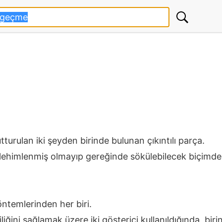
tutturulan iki şeyden birinde bulunan çıkıntılı parça.
 lehimlenmiş olmayıp gereğinde sökülebilecek biçimde p
ntemlerinden her biri.
liğini sağlamak üzere iki gösterici kullanıldığında, bi