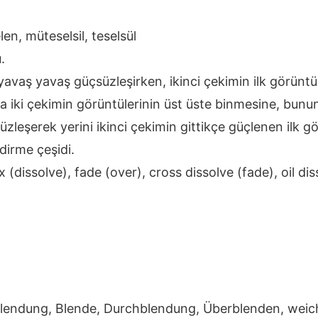
len, müteselsil, teselsül
.
yavaş yavaş güçsüzleşirken, ikinci çekimin ilk görüntü
ada iki çekimin görüntülerinin üst üste binmesine, bunu
üzleşerek yerini ikinci çekimin gittikçe güçlenen ilk 
dirme çeşidi.
x (dissolve), fade (over), cross dissolve (fade), oil dis
blendung, Blende, Durchblendung, Überblenden, wei