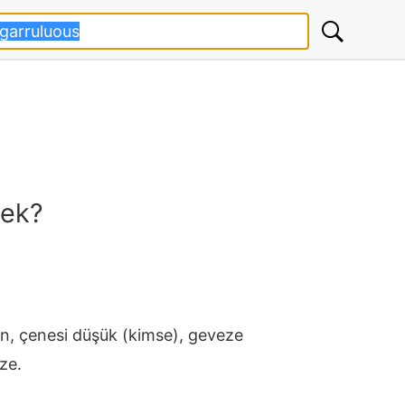
mek?
, çenesi düşük (kimse), geveze
ze.