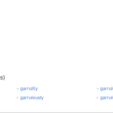
s)
garrulity
garru
garrulously
garru