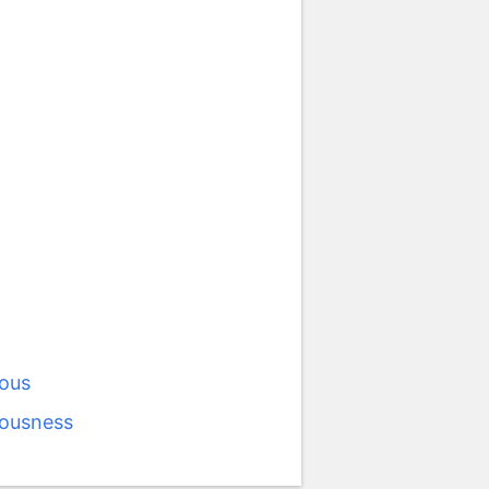
lous
lousness