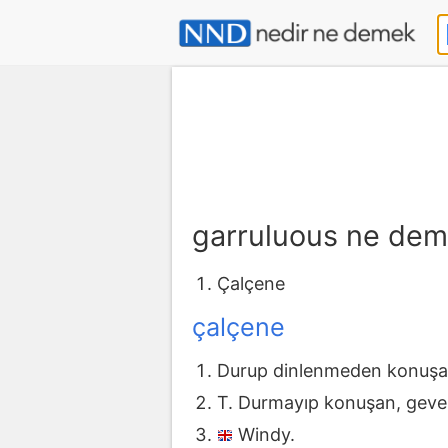
garruluous ne de
Çalçene
çalçene
Durup dinlenmeden konuşan
T. Durmayıp konuşan, geve
Windy.