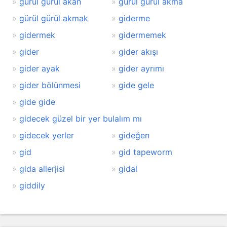
gürül gürül akan
gürül gürül akma
gürül gürül akmak
giderme
gidermek
gidermemek
gider
gider akışı
gider ayak
gider ayrımı
gider bölünmesi
gide gele
gide gide
gidecek güzel bir yer bulalım mı
gidecek yerler
gideğen
gid
gid tapeworm
gida allerjisi
gidal
giddily