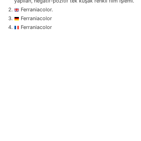
yapılan, negatif-pozitif tek kuşak renkli film işlemi.
Ferraniacolor.
Ferraniacolor
Ferraniacolor