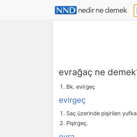
evrağaç ne demek
Bk. evirgeç
evirgeç
Saç üzerinde pişirilen yufk
Pişirgeç.
evra