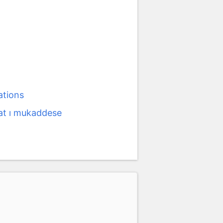
tions
t ı mukaddese