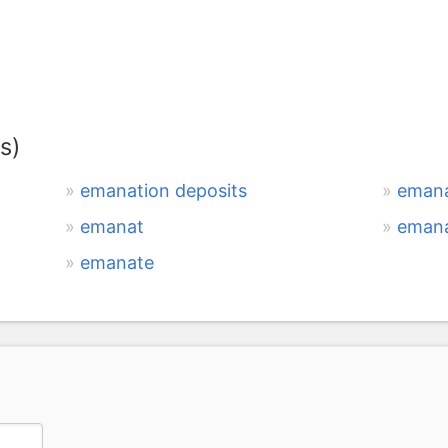
s)
emanation deposits
emana
emanat
emana
emanate