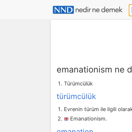
emanationism ne 
Türümcülük
türümcülük
Evrenin türüm ile ilgili olara
Emanationism.
emanation