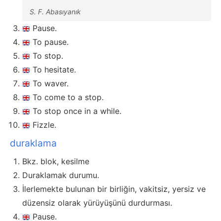
S. F. Abasıyanık
Pause.
To pause.
To stop.
To hesitate.
To waver.
To come to a stop.
To stop once in a while.
Fizzle.
duraklama
Bkz. blok, kesilme
Duraklamak durumu.
İlerlemekte bulunan bir birliğin, vakitsiz, yersiz ve
düzensiz olarak yürüyüşünü durdurması.
Pause.