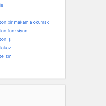
le
on bir makamla okumak
on fonksiyon
on iş
tokoz
elizm