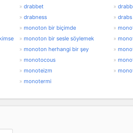
drabbet
drabb
drabness
drabs
monoton bir biçimde
monot
 kimse
monoton bir sesle söylemek
monot
monoton herhangi bir şey
monot
monotocous
mono
monoteizm
monot
monotermi