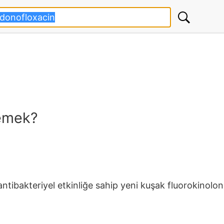
demek?
tibakteriyel etkinliğe sahip yeni kuşak fluorokinolon t