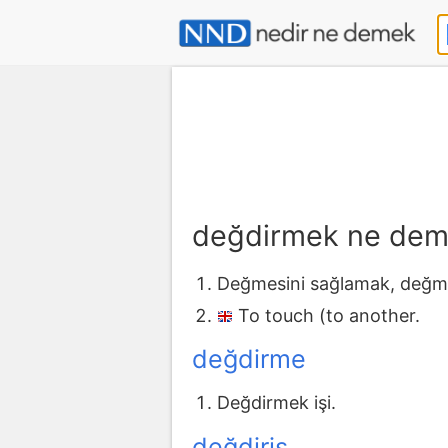
değdirmek ne de
Değmesini sağlamak, değm
To touch (to another.
değdirme
Değdirmek işi.
değdiriş