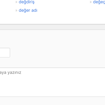
değdiriş
değe
değer adı