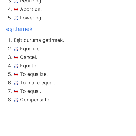
Reducing.
Abortion.
Lowering.
eşitlemek
Eşit duruma getirmek.
Equalize.
Cancel.
Equate.
To equalize.
To make equal.
To equal.
Compensate.