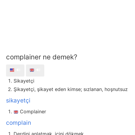
complainer ne demek?
🔊
🔊
Sikayetçi
Şikayetçi, şikayet eden kimse; sızlanan, hoşnutsuz
sikayetçi
Complainer
complain
Derdini anlatmak, içini dökmek